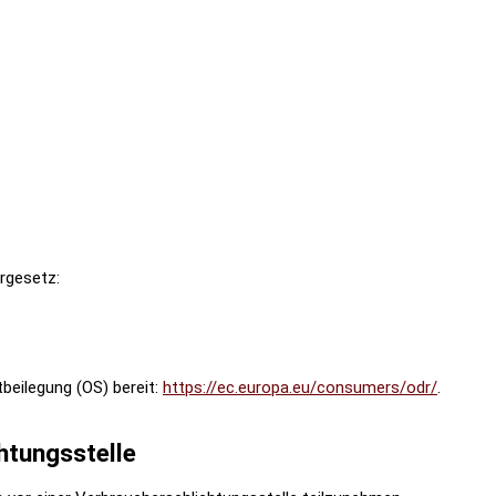
rgesetz:
tbeilegung (OS) bereit:
https://ec.europa.eu/consumers/odr/
.
htungs­stelle