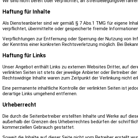
Wir sind nicht bereit oder verpflichtet, an Streitbeilegungsverfahr
Haftung für Inhalte
Als Diensteanbieter sind wir gemäß § 7 Abs.1 TMG für eigene Inhal
verpflichtet, übermittelte oder gespeicherte fremde Informatione
Verpflichtungen zur Entfernung oder Sperrung der Nutzung von Inf
der Kenntnis einer konkreten Rechtsverletzung möglich. Bei Beka
Haftung für Links
Unser Angebot enthält Links zu externen Websites Dritter, auf der
verlinkten Seiten ist stets der jeweilige Anbieter oder Betreiber 
Rechtswidrige Inhalte waren zum Zeitpunkt der Verlinkung nicht er
Eine permanente inhaltliche Kontrolle der verlinkten Seiten ist 
derartige Links umgehend entfernen.
Urheberrecht
Die durch die Seitenbetreiber erstellten Inhalte und Werke auf die
außerhalb der Grenzen des Urheberrechtes bedürfen der schriftlich
kommerziellen Gebrauch gestattet.
Soweit die Inhalte auf dieser Seite nicht vom Betreiber erstellt w