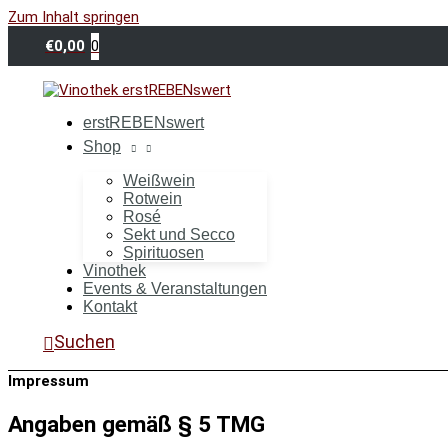
Zum Inhalt springen
0
€
0,00
erstREBENswert
Shop
Weißwein
Rotwein
Rosé
Sekt und Secco
Spirituosen
Vinothek
Events & Veranstaltungen
Kontakt
Suchen
Impressum
Angaben gemäß § 5 TMG