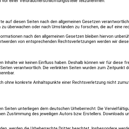
en vor einer Verbraucherschlichtungsstelle teilzunehmen.
te auf diesen Seiten nach den allgemeinen Gesetzen verantwortlich.
n zu überwachen oder nach Umständen zu forschen, die auf eine rech
ormationen nach den allgemeinen Gesetzen bleiben hiervon unberühr
nntwerden von entsprechenden Rechtsverletzungen werden wir diese
en Inhalte wir keinen Einfluss haben. Deshalb können wir für diese 
der Seiten verantwortlich. Die verlinkten Seiten wurden zum Zeitpunkt
kennbar.
jedoch ohne konkrete Anhaltspunkte einer Rechtsverletzung nicht zu
sen Seiten unterliegen dem deutschen Urheberrecht. Die Vervielfälti
en Zustimmung des jeweiligen Autors bzw. Erstellers. Downloads und 
urden, werden die Urheberrechte Dritter beachtet. Insbesondere werde