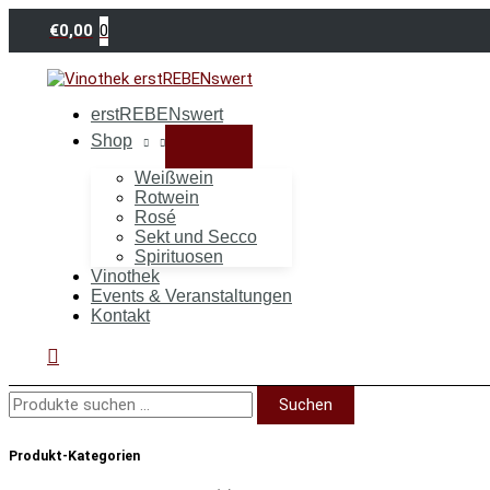
Zum
Suchen
Inhalt
nach:
0
€
0,00
springen
erstREBENswert
Shop
Weißwein
Rotwein
Rosé
Sekt und Secco
Spirituosen
Vinothek
Events & Veranstaltungen
Kontakt
Suchen
Suchen
Produkt-Kategorien