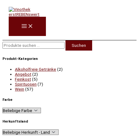
Zum
Suchen
Inhalt
nach:
springen
Suchen
Produkt-Kategorien
Alkoholfreie Getränke
(2)
Angebot
(2)
Feinkost
(5)
Spirituosen
(7)
Wein
(57)
Farbe
Herkunftsland