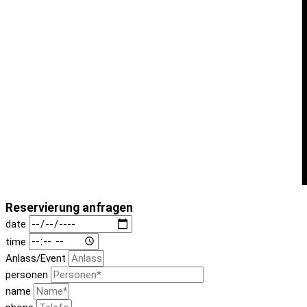
Reservierung anfragen
date
time
Anlass/Event
personen
name