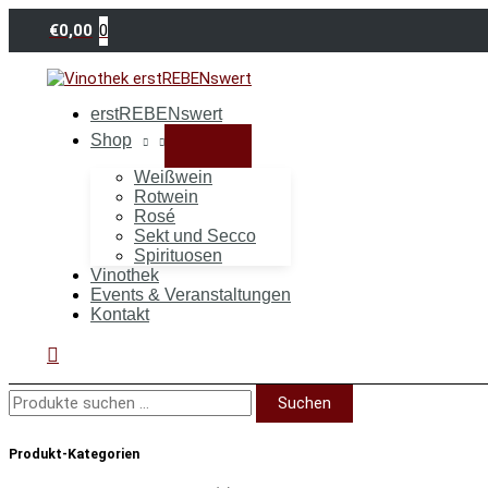
Zum
Suchen
Inhalt
nach:
0
€
0,00
springen
erstREBENswert
Shop
Weißwein
Rotwein
Rosé
Sekt und Secco
Spirituosen
Vinothek
Events & Veranstaltungen
Kontakt
Suchen
Suchen
Produkt-Kategorien