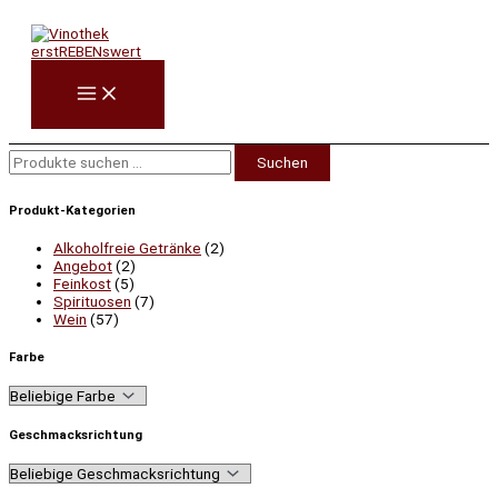
Zum
Suchen
Inhalt
nach:
springen
Suchen
Produkt-Kategorien
Alkoholfreie Getränke
(2)
Angebot
(2)
Feinkost
(5)
Spirituosen
(7)
Wein
(57)
Farbe
Geschmacksrichtung