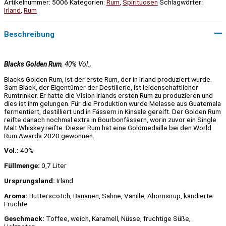
Artikelnummer:
5006
Kategorien:
Rum
,
Spirituosen
Schlagwörter:
Irland
,
Rum
Beschreibung
Blacks Golden Rum
, 40% Vol.,
Blacks Golden Rum, ist der erste Rum, der in Irland produziert wurde.
Sam Black, der Eigentümer der Destillerie, ist leidenschaftlicher
Rumtrinker. Er hatte die Vision Irlands ersten Rum zu produzieren und
dies ist ihm gelungen. Für die Produktion wurde Melasse aus Guatemala
fermentiert, destilliert und in Fässern in Kinsale gereift. Der Golden Rum
reifte danach nochmal extra in Bourbonfässern, worin zuvor ein Single
Malt Whiskey reifte. Dieser Rum hat eine Goldmedaille bei den World
Rum Awards 2020 gewonnen.
Vol.:
40%
Füllmenge:
0,7 Liter
Ursprungsland:
Irland
Aroma:
Butterscotch, Bananen, Sahne, Vanille, Ahornsirup, kandierte
Früchte
Geschmack:
Toffee, weich, Karamell, Nüsse, fruchtige Süße,