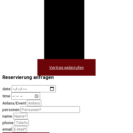
Vertrag widerrufen
Reservierung anfragen
date
time
Anlass/Event
personen
name
phone
email