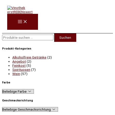
Zum
Suchen
Inhalt
nach:
springen
Suchen
Produkt-Kategorien
Alkoholfreie Getränke
(2)
Angebot
(2)
Feinkost
(5)
Spirituosen
(7)
Wein
(57)
Farbe
Geschmacksrichtung