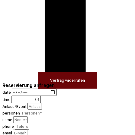
Vertrag widerrufen
Reservierung anfragen
date
time
Anlass/Event
personen
name
phone
email