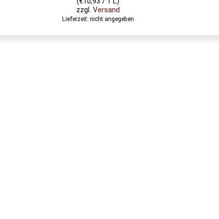
(
€
10,93
/ 1 L)
zzgl.
Versand
Lieferzeit: nicht angegeben