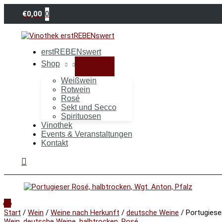
Zum
Portugieser
Inhalt
Rosé,
0
€
0,00
springen
halbtrocken,
Wgt.
Anton,
Pfalz
erstREBENswert
Menge
Shop
Weißwein
Rotwein
Rosé
Sekt und Secco
Spirituosen
Vinothek
Events & Veranstaltungen
Kontakt
Suchen
Start
/
Wein
/
Weine nach Herkunft
/
deutsche Weine
/ Portugiese
Wein
,
deutsche Weine
,
halbtrocken
,
Rosé