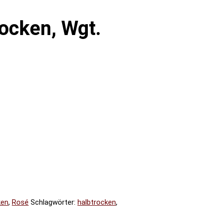
rocken, Wgt.
ken
,
Rosé
Schlagwörter:
halbtrocken
,