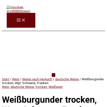
Zum
Weißburgunder
Inhalt
trocken,
springen
Wgt.
Schwane,
Franken
Menge
Start
/
Wein
/
Weine nach Herkunft
/
deutsche Weine
/ Weißburgunder
trocken, Wgt. Schwane, Franken
Wein
,
deutsche Weine
,
trocken
,
Weißwein
Weißburgunder trocken,