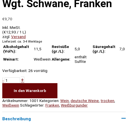
Wgt. Schwane, Franken
€
9,70
Inkl. MwSt.
(
€
12,93
/ 1 L)
zzgl.
Versand
Lieferzeit: ca. 3-4 Werktage
Alkoholgehalt
Restsüße
Säuregehalt
11,5
5,0
7,0
(Vol%):
(gr./L):
(gr./L):
enthält
Weinart:
Weißwein
Allergene:
Sulfite
Verfügbarkeit:
26 vorrätig
+
-
In den Warenkorb
Artikelnummer:
1001
Kategorien:
Wein
,
deutsche Weine
,
trocken
,
Weißwein
Schlagwörter:
Franken
,
Weißburgunder
Beschreibung