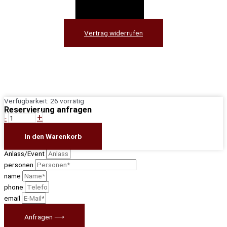
Vertrag widerrufen
Weißburgunder
Verfügbarkeit:
26 vorrätig
trocken,
Reservierung anfragen
+
Wgt.
-
Schwane,
date
Franken
In den Warenkorb
Menge
time
Anlass/Event
personen
name
phone
email
Anfragen ⟶