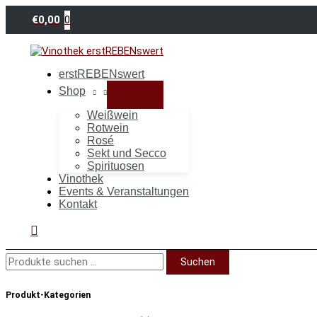
Zum
Suchen
Inhalt
nach:
0
€
0,00
springen
erstREBENswert
Shop
Weißwein
Rotwein
Rosé
Sekt und Secco
Spirituosen
Vinothek
Events & Veranstaltungen
Kontakt
Suchen
Suchen
Produkt-Kategorien