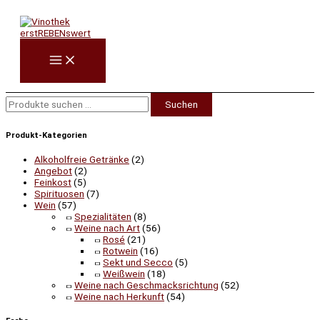
Zum
Suchen
Inhalt
nach:
springen
Suchen
Produkt-Kategorien
Alkoholfreie Getränke
(2)
Angebot
(2)
Feinkost
(5)
Spirituosen
(7)
Wein
(57)
Spezialitäten
(8)
Weine nach Art
(56)
Rosé
(21)
Rotwein
(16)
Sekt und Secco
(5)
Weißwein
(18)
Weine nach Geschmacksrichtung
(52)
Weine nach Herkunft
(54)