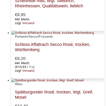
Scheurebe mild, Wgt. Seebrich,
Rheinhessen, Qualitätswein, lieblich
€
8,95
Inkl. MwSt.
zzgl.
Versand
Perlwein/Secco/Frizzante
Schloss Affaltrach Secco Rosé, trocken,
Württemberg
€
8,20
Inkl. MwSt.
(
€
10,93
/ 1 L)
zzgl.
Versand
Wein
Spätburgunder Rosé, trocken, Wgt. Greif,
Mosel
€
10,40