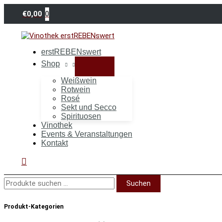
Zum
Suchen
Inhalt
nach:
0
€
0,00
springen
erstREBENswert
Shop
Weißwein
Rotwein
Rosé
Sekt und Secco
Spirituosen
Vinothek
Events & Veranstaltungen
Kontakt
Suchen
Suchen
Produkt-Kategorien